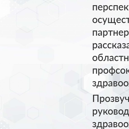
перспек
осущест
партнер
рассказ
областн
профсо
здравоо
Прозвуч
руковод
здравоо