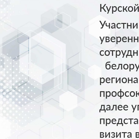
Курской
Участни
уверенн
сотруд
белору
региона
профсо
далее у
предста
визита 