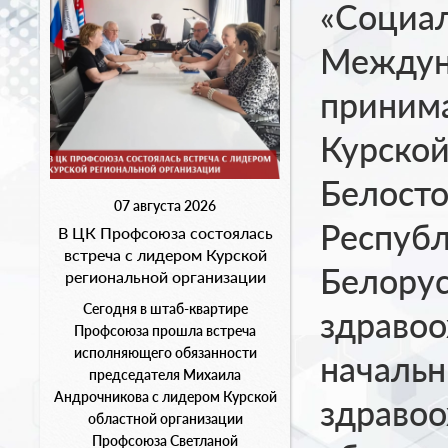
«Социал
Междуна
принима
Курской
Белосто
07 августа 2026
Республ
В ЦК Профсоюза состоялась
встреча с лидером Курской
Белорус
региональной организации
Сегодня в штаб-квартире
здравоо
Профсоюза прошла встреча
исполняющего обязанности
начальн
председателя Михаила
Андрочникова с лидером Курской
здравоо
областной организации
Профсоюза Светланой