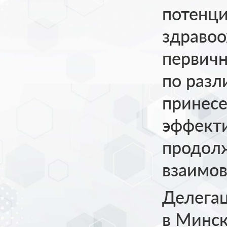
потенц
здравоо
первич
по разл
принесе
эффект
продол
взаимов
Делегац
в Минск