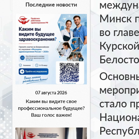
междуна
Последние новости
Минск п
во глав
Курской
Белост
Основн
меропри
07 августа 2026
стало п
Каким вы видите свое
профессиональное будущее?
Национ
Ваш голос важен!
Республ