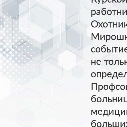
работни
Охотник
Мирошн
событие
не толь
определ
Профсою
больниц
медицин
больших