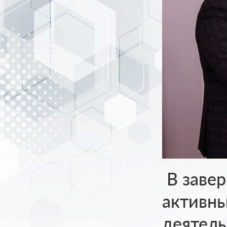
В заве
активн
деятель