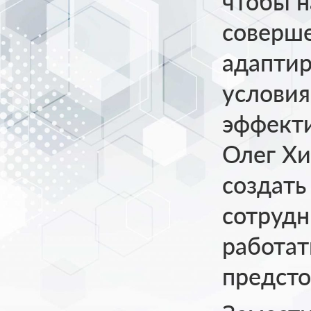
чтобы н
соверше
адапти
условия
эффекти
Олег Хи
создать
сотрудн
работат
предсто