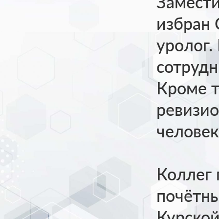
Замест
избран 
уролог.
сотрудн
Кроме т
ревизио
человек
Коллег 
почётны
Курской