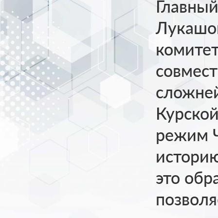
Главны
Лукашо
комитет
совмест
сложней
Курской
режим 
историю
это обр
позволя