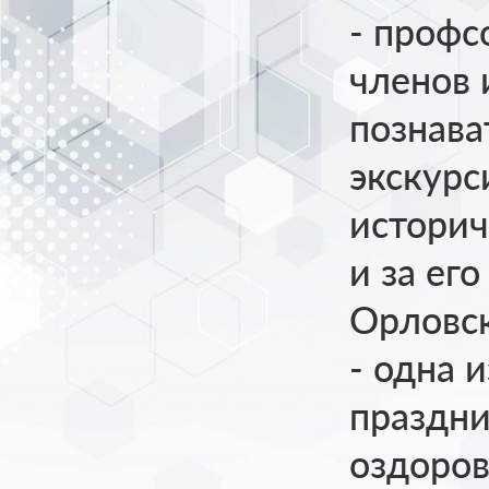
- профс
членов 
познава
экскурс
историч
и за ег
Орловск
- одна 
праздни
оздоров