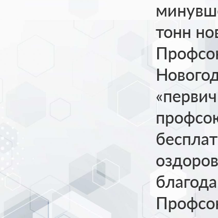
минувше
тонн но
Профсою
Новогод
«первич
профсо
бесплат
оздоров
благода
Профсою