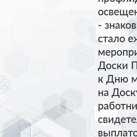
освещен
- знако
стало е
меропр
Доски П
к Дню м
на Доск
работни
свидете
выплат