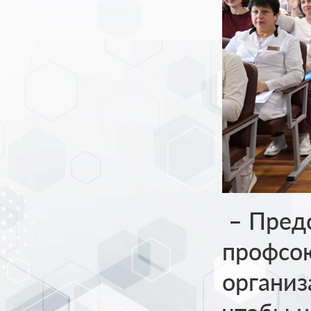
– Предс
профсою
организ