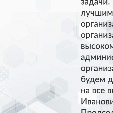
задачи.
лучшим 
организ
организ
высоком
админи
организ
будем д
на все 
Иванови
Председ