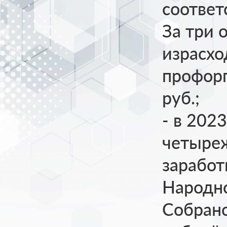
соответ
За три 
израсхо
профорг
руб.;
- в 202
четыреж
заработ
Народно
Собрано