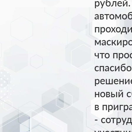
рублей.
автомоб
проходи
маскиро
что про
спасибо
решение
новый с
в пригр
- сотру