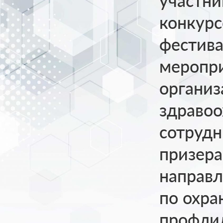
участни
конкурс
фестива
меропр
организ
здраво
сотрудн
призера
направ
по охра
профли