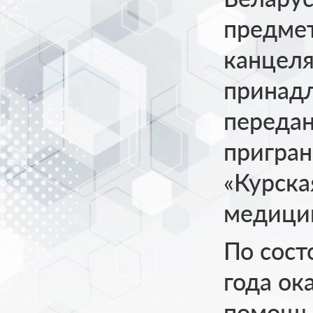
предмет
канцеля
принадл
переда
пригран
«Курска
медици
По сост
года ок
помощь