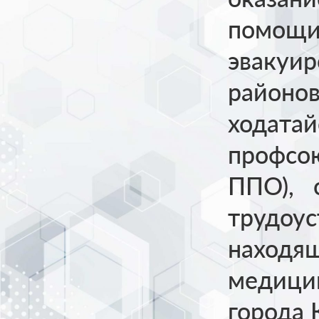
помощи
эвакуир
районов
ходатай
профсою
ППО), о
трудоус
находящ
медицин
города 