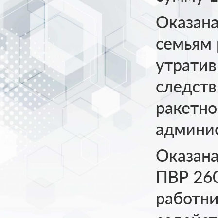
Оказана
семьям 
утрати
следств
ракетно
админис
Оказана
ПВР 26
работни