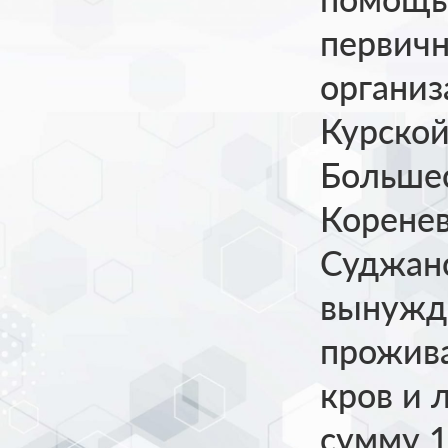
первич
организ
Курской
Большес
Коренев
Суджанс
вынужд
прожив
кров и 
сумму 