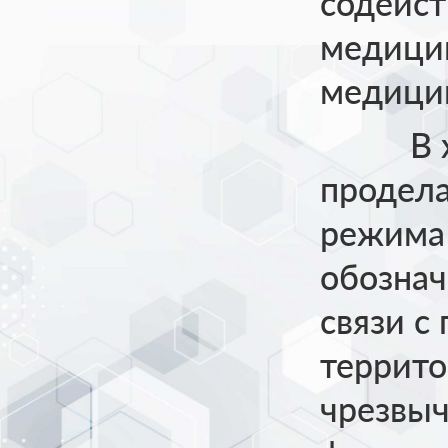
содейст
медицин
медицин
В ходе
продела
режима 
обозна
связи с
террито
чрезвыч