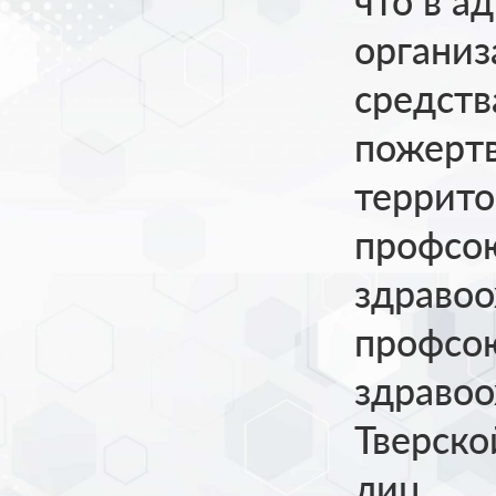
что в а
организ
средств
пожертв
террито
профсо
здравоо
профсо
здравоо
Тверско
лиц.