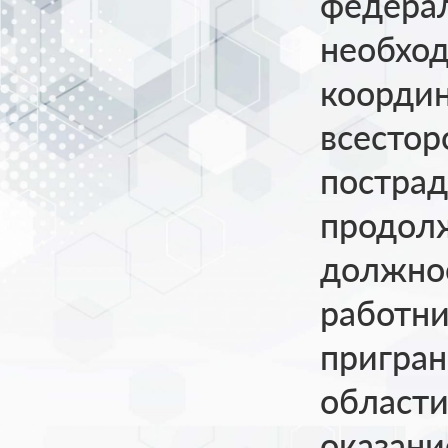
федерал
необход
координ
всесто
пострад
продол
должно
работни
пригран
области
оказани