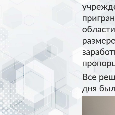
учрежд
пригран
области
размере
заработ
пропорц
Все реш
дня был