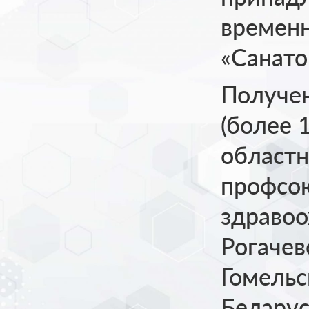
времен
«Санато
Получе
(более 
областн
профсо
здраво
Рогачев
Гомельс
Беларус