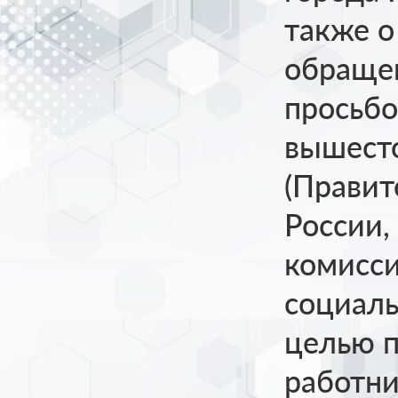
также о
обраще
просьбо
вышест
(Правит
России,
комисси
социаль
целью п
работн