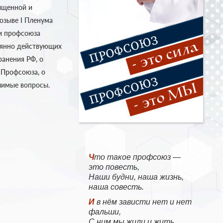
ыщенной и
созыве I Пленума
и профсоюза
оянно действующих
анения РФ, о
 Профсоюза, о
чимые вопросы.
Что такое профсоюз —
это повесть,
Наши будни, наша жизнь,
наша совесть.
И в нём зависти нет и нет
фальши,
С ним мы жили и жить