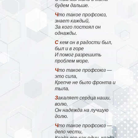
будем дальше.
Что такое профсоюз,
знает каждый,
За кого постоял он
однажды.
С кем он в радости был,
был и в горе
И помог разрешить
проблем море.
Что такое профсоюз —
это сила,
Крепче не было фронта и
тыла.
Закаляет сердца наши,
волю,
Он надежда на лучшую
долю.
Что такое профсоюз —
дело чести,
Когда все как один, когда