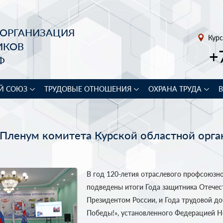
 ОРГАНИЗАЦИЯ
Курс
ИКОВ
+
Ф
Й СОЮЗ
ТРУДОВЫЕ ОТНОШЕНИЯ
ОХРАНА ТРУДА
 Пленум комитета Курской областной орга
В год 120-летия отраслевого профсоюзн
подведены итоги Года защитника Отечес
Президентом России, и Года трудовой до
Победы!», установленного Федерацией 