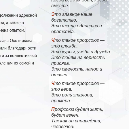
вместе.
Это главное наше
должении адресной
богатство,
а, а также о
Это школа единства и
бмена опытом.
братства.
Что такое профсоюз —
тлана Охотникова
это служба.
чили благодарности
Это курсы, учёба и дружба.
ти за коллективный
Это людям на верность
членам их семей и
присяга.
Это смелость, напор и
отвага.
Что такое профсоюз —
это вера,
Это роль эталона,
примера.
Профсоюз будет жить,
будет вечен,
Так как он справедлив,
человечен!