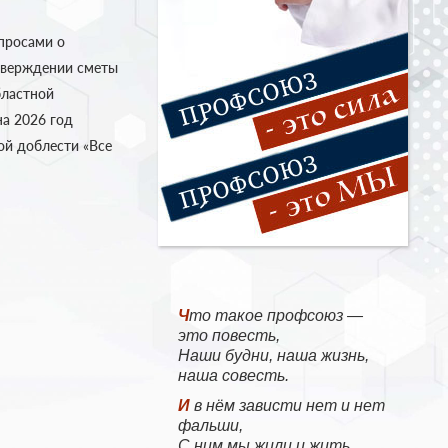
просами о
тверждении сметы
бластной
а 2026 год
ой доблести «Все
Что такое профсоюз —
это повесть,
Наши будни, наша жизнь,
наша совесть.
И в нём зависти нет и нет
фальши,
С ним мы жили и жить