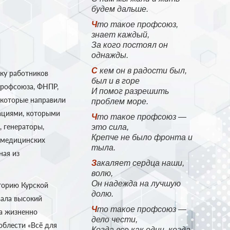
будем дальше.
Что такое профсоюз,
знает каждый,
За кого постоял он
однажды.
С кем он в радости был,
ку работников
был и в горе
Профсоюза, ФНПР,
И помог разрешить
 которые направили
проблем море.
ациями, которыми
Что такое профсоюз —
, генераторы,
это сила,
Крепче не было фронта и
х медицинских
тыла.
ная из
Закаляет сердца наши,
волю,
Он надежда на лучшую
иторию Курской
долю.
ала высокий
Что такое профсоюз —
ла жизненно
дело чести,
облести «Всё для
Когда все как один, когда