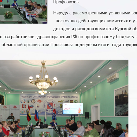
Профсоюзов.
Наряду с рассмотренными уставными во
постоянно действующих комиссиях и у
доходов и расходов комитета Курской о
оюза работников здравоохранения РФ по профсоюзному бюджету н
 областной организации Профсоюза подведены итоги года трудов