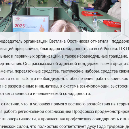
редседатель организации Светлана Охотникова отметила поддерж
изаций приграничья, благодаря солидарность со всей России: ЦК 
льных и первичных организаций, а также неравнодушные граждане,
ртвования. Она рассказала об адресной поддержке всеми организ
енты, перевязочные средства, тактические наборы, средства связи
ие, то есть всё, что необходимо для обеспечения работы воински
о не разрозненные инициативы, а система взаимопомощи, выстроен
ответственности и человеческой солидарности.
 отметили, что в условиях прямого военного воздействия на терр
я работа региональной организацией Профсоюза продемонстриров
сти, оперативности, а проявленная профсоюзная солидарность ста
ической силой, что полностью соответствует духу Года трудовой д