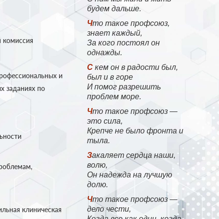
будем дальше.
Что такое профсоюз,
знает каждый,
я комиссия
За кого постоял он
однажды.
С кем он в радости был,
профессиональных и
был и в горе
И помог разрешить
х заданиях по
проблем море.
Что такое профсоюз —
это сила,
Крепче не было фронта и
льности
тыла.
Закаляет сердца наши,
волю,
проблемам,
Он надежда на лучшую
долю.
Что такое профсоюз —
дело чести,
ильная клиническая
Когда все как один, когда