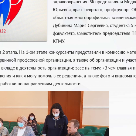
здравоохранения РФ представляли Медв
Юрьевна, врач- невролог, профгрупорг О
областная многопрофильная клиническа
Дубинина Мария Сергеевна, студентка 5 
факультета, заместитель председателя 
КГМУ.
в 2 этапа. На 1-ом этапе конкурсанты представили в комиссию мат
ервичной профсоюзной организации, а также об организации и учас
вкладе в деятельность организации; эссе на тему: «В чем главная 
ения и как я могу помочь в ее решении», а также фото и видеомат
зработки по направлениям деятельности.