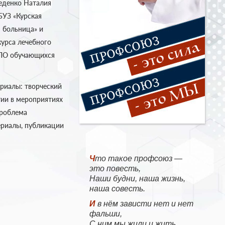
еденко Наталия
БУЗ «Курская
я больница» и
курса лечебного
ППО обучающихся
ериалы: творческий
тии в мероприятиях
проблема
ериалы, публикации
Что такое профсоюз —
это повесть,
Наши будни, наша жизнь,
наша совесть.
И в нём зависти нет и нет
фальши,
С ним мы жили и жить