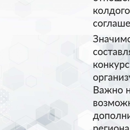
колдого
соглаше
Значим
состав
конкурс
органи
Важно н
возмож
дополни
региона