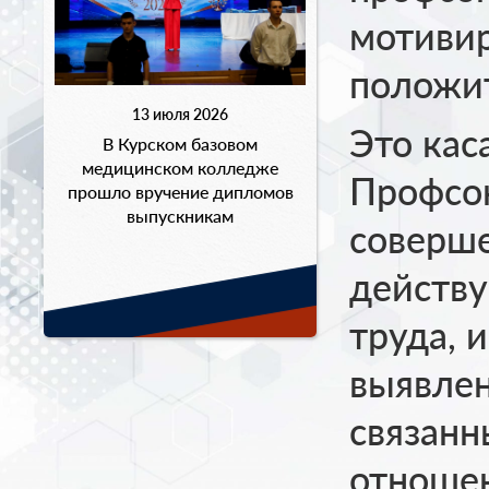
мотиви
положи
13 июля 2026
Это кас
В Курском базовом
медицинском колледже
Профсо
прошло вручение дипломов
выпускникам
соверш
действ
труда, 
выявле
связанн
отноше