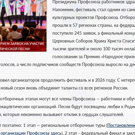
Президиума Профсоюза работников здра
Напомним, фестиваль стал одним из са
культурных проектов Профсоюза. Отбор
прошли в 57 регионах страны, на федера
поступило 245 заявок, а финальный конц
Церковных Соборов Храма Христа Спасит
тысячи зрителей и около 100 тысяч онла
голосовании за Премию «Народное приз
 голосов, а число подписчиков сообществ Профсоюза выросло на де
новил организаторов продолжить фестиваль и в 2026 году. С нетер
 новый сезон вновь объединит таланты со всех регионов России.
 отборочных этапах могут все члены Профсоюза — работники и об
мацевтических организаций. Песни будут посвящены любви к Роди
, которые неизменно вызывают отклик в сердцах слушателей.
 поэтапно: 1 этап — региональные отборочные туры (
Постановлени
 организации Профсоюза здесь
), 2 этап - федеральный финал и зак