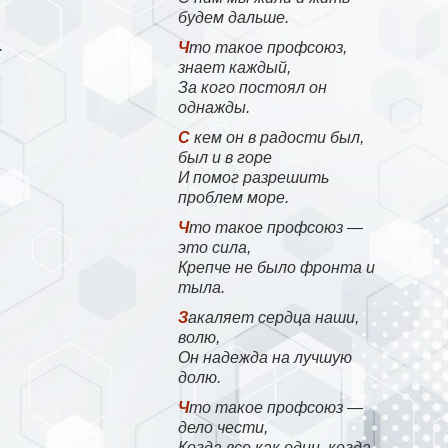
будем дальше.
.
Что такое профсоюз,
знает каждый,
За кого постоял он
однажды.
С кем он в радости был,
был и в горе
И помог разрешить
проблем море.
Что такое профсоюз —
это сила,
Крепче не было фронта и
тыла.
Закаляет сердца наши,
волю,
Он надежда на лучшую
долю.
Что такое профсоюз —
дело чести,
Когда все как один, когда