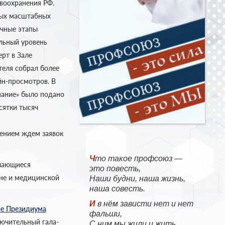
воохранения РФ.
мых масштабных
очные этапы
льный уровень
ерт в Зале
еля собрал более
йн-просмотров. В
нание» было подано
сятки тысяч
пением ждем заявок
Что такое профсоюз —
учающиеся
это повесть,
не и медицинской
Наши будни, наша жизнь,
наша совесть.
И в нём зависти нет и нет
е Президиума
фальши,
лючительный гала-
С ним мы жили и жить