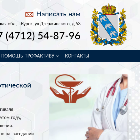
Написать нам
кая обл., г.Курск, ул.Дзержинского, д.53
7 (4712) 54-87-96
В ПОМОЩЬ ПРОФАКТИВУ
КОНТАКТЫ
отической
тиваля
этом году,
жении.
но на заседании