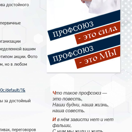
ова достойного
 первичные
рганизации
пределенной вашим
типом акции. Фото
м, но в любом
50c/default/?&
Что такое профсоюз —
это повесть,
бы за достойный
Наши будни, наша жизнь,
наша совесть.
И в нём зависти нет и нет
фальши,
тивах, переговоров
С ним мы жили и жить