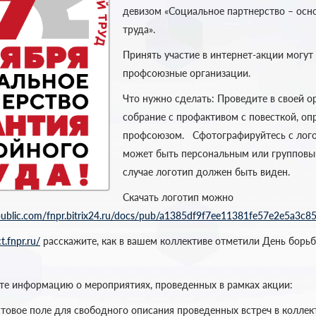
девизом «Социальное партнерство – осн
труда».
Принять участие в интернет-акции могут
профсоюзные организации.
Что нужно сделать: Проведите в своей о
собрание с профактивом с повесткой, о
профсоюзом. Сфотографируйтесь с лого
может быть персональным или групповы
случае логотип должен быть виден.
Скачать логотип можно
4public.com/fnpr.bitrix24.ru/docs/pub/a1385df9f7ee11381fe57e2e5a3c8
t.fnpr.ru/
расскажите, как в вашем коллективе отметили День борь
те информацию о мероприятиях, проведенных в рамках акции:
стовое поле для свободного описания проведенных встреч в коллек