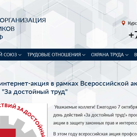
 ОРГАНИЗАЦИЯ
Курс
ИКОВ
+
Ф
Й СОЮЗ
ТРУДОВЫЕ ОТНОШЕНИЯ
ОХРАНА ТРУДА
интернет-акция в рамках Всероссийской а
"За достойный труд"
Уважаемые коллеги! Ежегодно 7 октябр
день действий «За достойный труд!» пр
акции в защиту законных прав и интерес
В этом году всероссийская акция профс