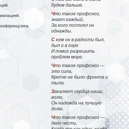
ций.
будем дальше.
Что такое профсоюз,
анизацией.
знает каждый,
За кого постоял он
конференцсвязь
однажды.
С кем он в радости был,
был и в горе
И помог разрешить
проблем море.
Что такое профсоюз —
это сила,
Крепче не было фронта и
тыла.
Закаляет сердца наши,
волю,
Он надежда на лучшую
долю.
Что такое профсоюз —
дело чести,
Когда все как один, когда