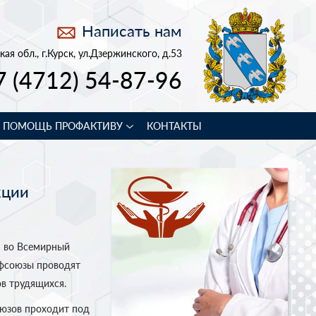
Написать нам
кая обл., г.Курск, ул.Дзержинского, д.53
7 (4712) 54-87-96
В ПОМОЩЬ ПРОФАКТИВУ
КОНТАКТЫ
кции
я во Всемирный
офсоюзы проводят
ов трудящихся.
оюзов проходит под