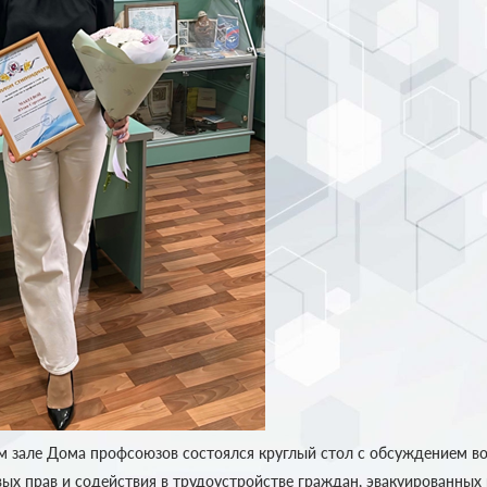
ом зале Дома профсоюзов состоялся круглый стол с обсуждением в
ых прав и содействия в трудоустройстве граждан, эвакуированных