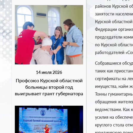
районов Курской о
занятости населени
Курской областной
Федерации организ
председатели коми
по Курской област
работодателей «Со
Собравшиеся обсуд
таких как приоста
14 июля 2026
сертификаты на ле
Профсоюз Курской областной
имущества, найм ж
больницы второй год
выигрывает грант губернатора
Тонны гуманитарны
обращения жителей
ведомствами. Как 
усилия на обеспеч
круглого стола от
юридическую помощ