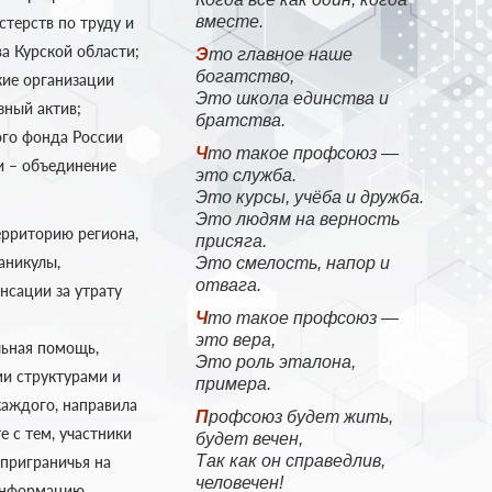
вместе.
стерств по труду и
ва Курской области;
Это главное наше
богатство,
кие организации
Это школа единства и
ный актив;
братства.
ого фонда России
Что такое профсоюз —
и – объединение
это служба.
Это курсы, учёба и дружба.
Это людям на верность
ерриторию региона,
присяга.
аникулы,
Это смелость, напор и
отвага.
нсации за утрату
Что такое профсоюз —
это вера,
льная помощь,
Это роль эталона,
и структурами и
примера.
каждого, направила
Профсоюз будет жить,
е с тем, участники
будет вечен,
Так как он справедлив,
 приграничья на
человечен!
 информацию