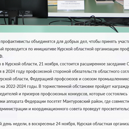
я, профактивисты объединятся для добрых дел, чтобы принять учас
ый проводится по инициативе Курской областной организации про
Ф.
 в Курской области, 21 ноября, состоится расширенное заседание 
я в 2024 году профсоюзной стороной обязательств областного со
урской области, Федерацией профсоюзов и союзом промышленнико
на 2022-2024 годы. В торжественной обстановке пройдет награж
бедителей и призеров профсоюзных конкурсов, которые состоялись 
ики аппарата Федерации посетят Мантуровский район, где совместн
дминистрации и координационного совета проведут просветитель
 день недели, в воскресенье 24 ноября, Курская областная органи