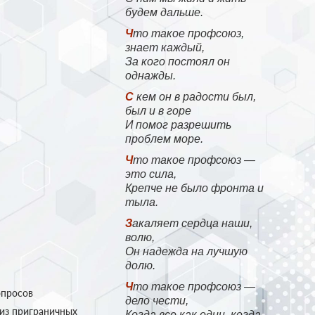
будем дальше.
Что такое профсоюз,
знает каждый,
За кого постоял он
однажды.
С кем он в радости был,
был и в горе
И помог разрешить
проблем море.
Что такое профсоюз —
это сила,
Крепче не было фронта и
тыла.
Закаляет сердца наши,
волю,
Он надежда на лучшую
долю.
Что такое профсоюз —
опросов
дело чести,
 из приграничных
Когда все как один, когда