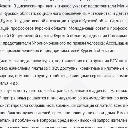
бласти.
В дискуссии приняли активное участие представители Мини
я Курской области; социального обеспечения, материнства и детст
 Думы; Государственной инспекции труда в Курской области; членс
аций профсоюзов Курской области; Молодежный совет и профсоюз
ссий Общественной палаты Курской области; отделения Социальн
и; представители Уполномоченного по правам человека; Ассоциаци
юз промышленников и предпринимателей Курской области».
или меры поддержки курян, пострадавших от вторжения ВСУ на т
новка начисления платы за ЖКУ, доступны кредитные и ипотечные к
карства, помощь в трудоустройстве, жилищные сертификаты, компе
илья и др.
х грузов поступают со всей страны, оказывается адресная материа
 приграничья решаются индивидуально во взаимодействии со всем
констатировали собравшиеся, возникшая ситуация сплотила всех и 
ение благополучия жителей, временно покинувших свои дома.
Вмест
метили и проблемные вопросы, среди них - высокий запрос жителей
ь и качественное информирование, потому как спрос на полную