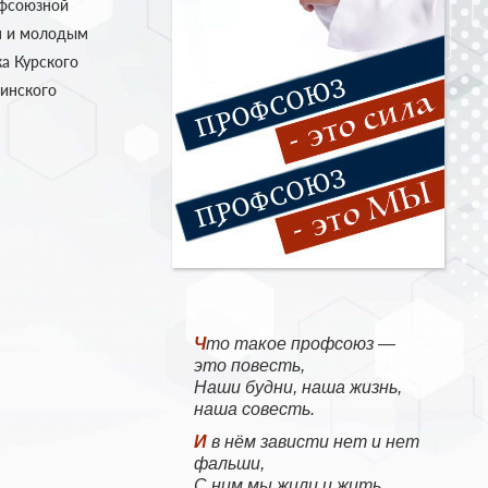
офсоюзной
м и молодым
а Курского
цинского
Что такое профсоюз —
это повесть,
Наши будни, наша жизнь,
наша совесть.
И в нём зависти нет и нет
фальши,
С ним мы жили и жить