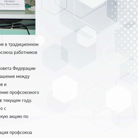
тие в традиционном
фсоюза работников
Совета Федерации
глашения между
в и
дение профсоюзного
в текущем году.
о с
скую акцию по
зация профсоюза