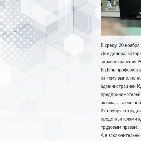
В среду, 20 ноябр
Дне донора, котор
здравоохранения Р
В День профсоюзов
на тему выполнени
администрацией К
предпринимателей 
актива, а также по
22 ноября сотрудн
представителями а
трудовым правам.
А в заключительный