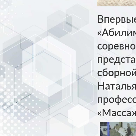
Впервые
«Абили
соревно
предста
сборной
Наталья
професс
«Массаж