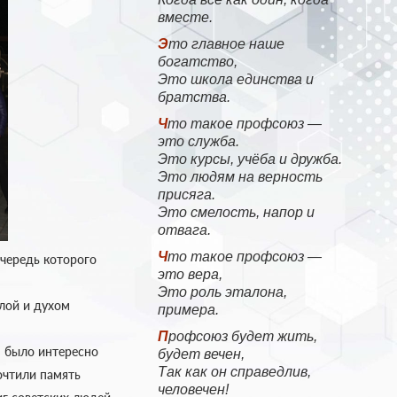
вместе.
Это главное наше
богатство,
Это школа единства и
братства.
Что такое профсоюз —
это служба.
Это курсы, учёба и дружба.
Это людям на верность
присяга.
Это смелость, напор и
отвага.
Что такое профсоюз —
очередь которого
это вера,
Это роль эталона,
лой и духом
примера.
Профсоюз будет жить,
м было интересно
будет вечен,
Так как он справедлив,
почтили память
человечен!