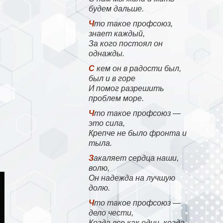
будем дальше.
Что такое профсоюз,
знает каждый,
За кого постоял он
однажды.
С кем он в радости был,
был и в горе
И помог разрешить
проблем море.
Что такое профсоюз —
это сила,
Крепче не было фронта и
тыла.
Закаляет сердца наши,
волю,
Он надежда на лучшую
долю.
Что такое профсоюз —
дело чести,
Когда все как один, когда