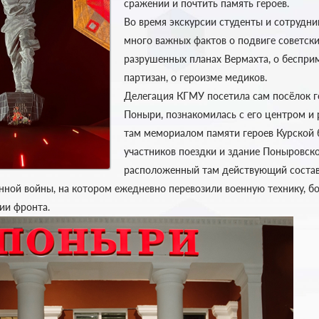
сражении и почтить память героев.
Во время экскурсии студенты и сотрудн
много важных фактов о подвиге советски
разрушенных планах Вермахта, о беспр
партизан, о героизме медиков.
Делегация КГМУ посетила сам посёлок г
Поныри, познакомилась с его центром 
там мемориалом памяти героев Курской 
участников поездки и здание Поныровско
расположенный там действующий состав
нной войны, на котором ежедневно перевозили военную технику, б
ии фронта.