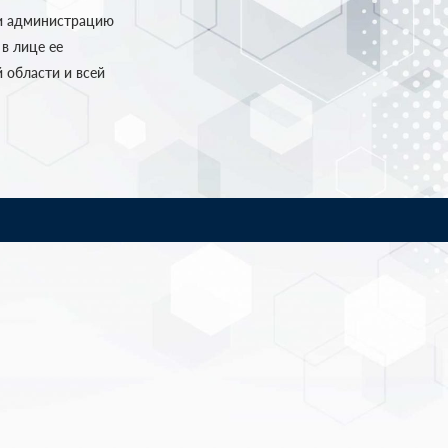
ли администрацию
в лице ее
 области и всей