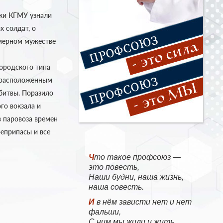
ики КГМУ узнали
х солдат, о
имерном мужестве
ородского типа
и расположенным
битвы. Поразило
го вокзала и
 паровоза времен
оеприпасы и все
Что такое профсоюз —
это повесть,
Наши будни, наша жизнь,
наша совесть.
И в нём зависти нет и нет
фальши,
С ним мы жили и жить