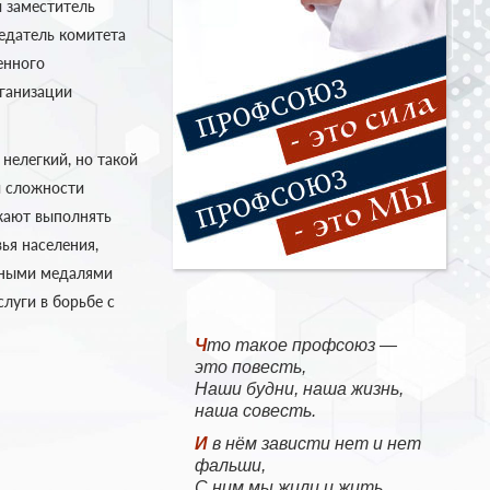
 заместитель
едатель комитета
енного
рганизации
нелегкий, но такой
и сложности
жают выполнять
ья населения,
тными медалями
луги в борьбе с
Что такое профсоюз —
это повесть,
Наши будни, наша жизнь,
наша совесть.
И в нём зависти нет и нет
фальши,
С ним мы жили и жить