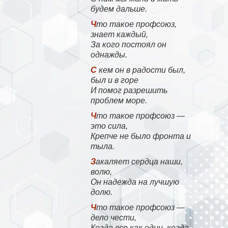
будем дальше.
Что такое профсоюз,
знает каждый,
За кого постоял он
однажды.
С кем он в радости был,
был и в горе
И помог разрешить
проблем море.
Что такое профсоюз —
это сила,
Крепче не было фронта и
тыла.
Закаляет сердца наши,
волю,
Он надежда на лучшую
долю.
Что такое профсоюз —
дело чести,
Когда все как один, когда