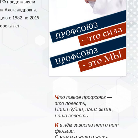
 РФ представляли
на Александровна,
цию с 1982 по 2019
сорока лет
Что такое профсоюз —
это повесть,
Наши будни, наша жизнь,
наша совесть.
И в нём зависти нет и нет
фальши,
С ним мы жили и жить