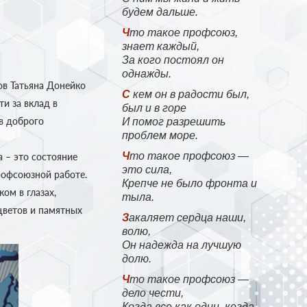
будем дальше.
Что такое профсоюз,
знает каждый,
За кого постоял он
однажды.
в Татьяна Донейко
С кем он в радости был,
и за вклад в
был и в горе
в доброго
И помог разрешить
проблем море.
Что такое профсоюз —
 – это состояние
это сила,
рофсоюзной работе.
Крепче не было фронта и
ом в глазах,
тыла.
цветов и памятных
Закаляет сердца наши,
волю,
Он надежда на лучшую
долю.
Что такое профсоюз —
дело чести,
Когда все как один, когда