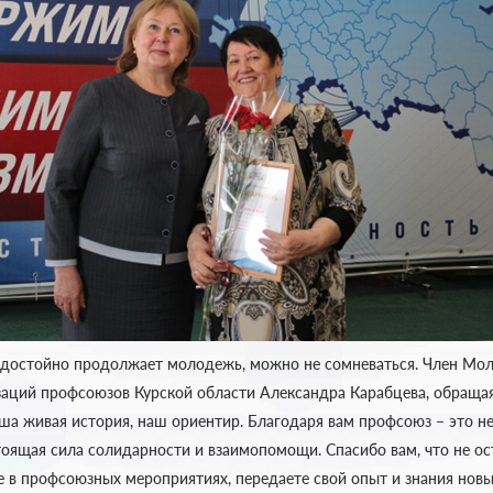
о достойно продолжает молодежь, можно не сомневаться. Член Мо
аций профсоюзов Курской области Александра Карабцева, обращая
аша живая история, наш ориентир. Благодаря вам профсоюз – это н
тоящая сила солидарности и взаимопомощи. Спасибо вам, что не ост
е в профсоюзных мероприятиях, передаете свой опыт и знания нов