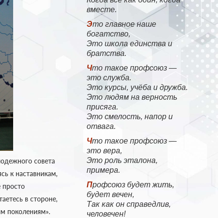
вместе.
Это главное наше
богатство,
Это школа единства и
братства.
Что такое профсоюз —
это служба.
Это курсы, учёба и дружба.
Это людям на верность
присяга.
Это смелость, напор и
отвага.
Что такое профсоюз —
это вера,
Это роль эталона,
лодежного совета
примера.
сь к наставникам,
Профсоюз будет жить,
е просто
будет вечен,
аетесь в стороне,
Так как он справедлив,
ым поколениям».
человечен!