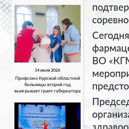
подтве
соревно
Сегодня
фармац
ВО «КГМ
меропри
14 июля 2026
Профсоюз Курской областной
предсто
больницы второй год
выигрывает грант губернатора
Председ
организ
здравоо