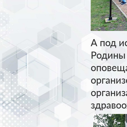
А под и
Родины 
оповеща
организ
организ
здравоо