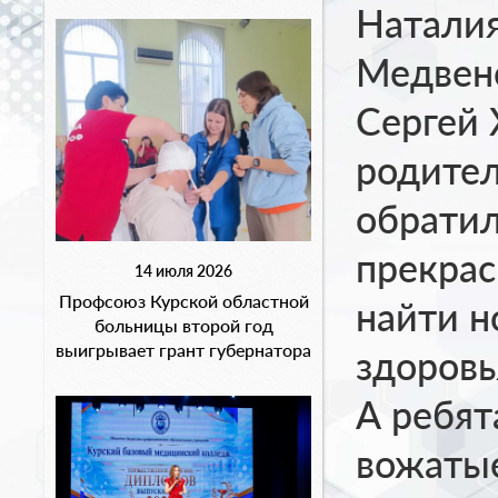
Наталия
Медвен
Сергей 
родител
обратил
прекрас
14 июля 2026
Профсоюз Курской областной
найти н
больницы второй год
выигрывает грант губернатора
здоровь
А ребят
вожатые