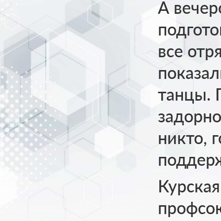
А вечер
подгото
все отр
показал
танцы. 
задорно
никто, 
поддерж
Курская
профсо