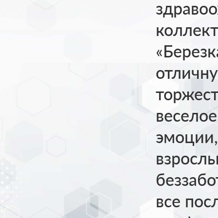
здравоо
коллект
«Березк
отличну
торжест
веселое
эмоции,
взрослы
беззабо
все по