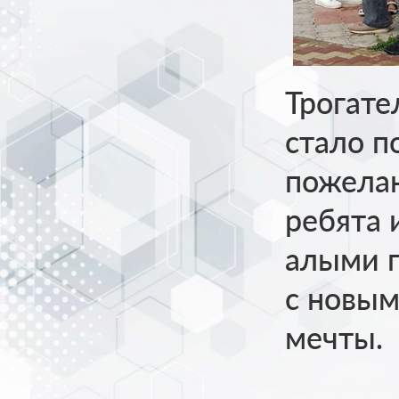
Трогат
стало п
пожелан
ребята 
алыми п
с новым
мечты.