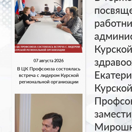
посвящ
работни
админис
Курско
здравоо
07 августа 2026
В ЦК Профсоюза состоялась
Екатери
встреча с лидером Курской
региональной организации
Курской
Профсою
замести
Мирош