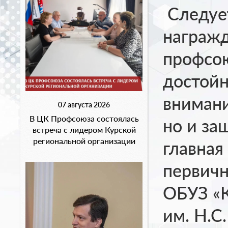
Следует
награжд
профсою
достойн
внимани
07 августа 2026
В ЦК Профсоюза состоялась
но и за
встреча с лидером Курской
региональной организации
главная
первич
ОБУЗ «К
им. Н.С