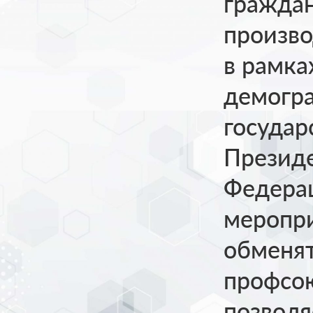
граждан
произво
в рамка
демогр
государ
Презид
Федера
меропри
обменя
профсою
позволя