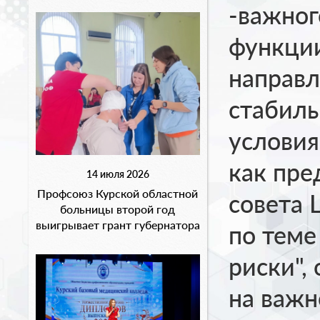
-важног
функци
направл
стабиль
условия
как пре
14 июля 2026
Профсоюз Курской областной
совета
больницы второй год
выигрывает грант губернатора
по теме
риски",
на важн