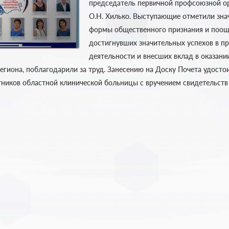
председатель первичной профсоюзной орг
О.Н. Хилько. Выступающие отметили зна
формы общественного признания и поощ
достигнувших значительных успехов в п
деятельности и внесших вклад в оказан
гиона, поблагодарили за труд. Занесению на Доску Почета удосто
ников областной клинической больницы с вручением свидетельств 