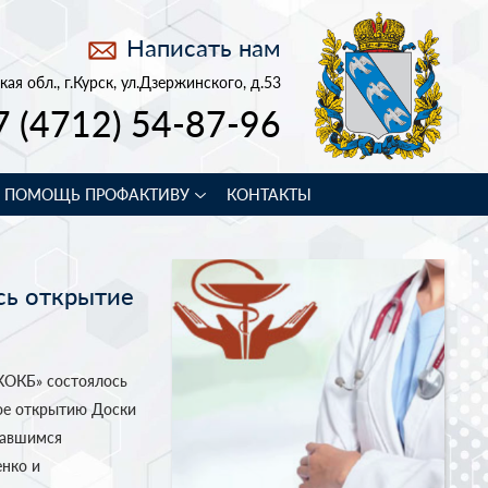
Написать нам
кая обл., г.Курск, ул.Дзержинского, д.53
7 (4712) 54-87-96
В ПОМОЩЬ ПРОФАКТИВУ
КОНТАКТЫ
сь открытие
ОКБ» состоялось
ое открытию Доски
равшимся
енко и