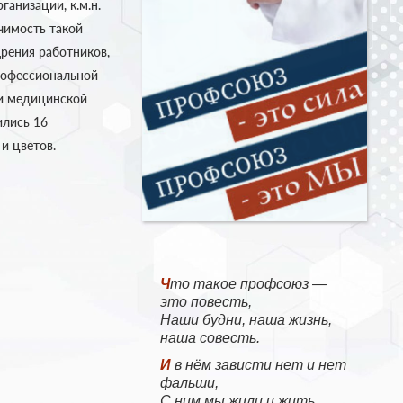
анизации, к.м.н.
чимость такой
рения работников,
рофессиональной
ии медицинской
ились 16
и цветов.
Что такое профсоюз —
это повесть,
Наши будни, наша жизнь,
наша совесть.
И в нём зависти нет и нет
фальши,
С ним мы жили и жить