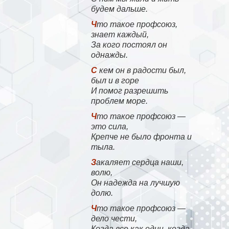
будем дальше.
Что такое профсоюз,
знает каждый,
За кого постоял он
однажды.
С кем он в радости был,
был и в горе
И помог разрешить
проблем море.
Что такое профсоюз —
это сила,
Крепче не было фронта и
тыла.
Закаляет сердца наши,
волю,
Он надежда на лучшую
долю.
Что такое профсоюз —
дело чести,
Когда все как один, когда