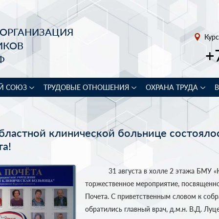
 ОРГАНИЗАЦИЯ
Курс
ИКОВ
+
Ф
Й СОЮЗ
ТРУДОВЫЕ ОТНОШЕНИЯ
ОХРАНА ТРУДА
областной клинической больнице состояло
а!
31 августа в холле 2 этажа БМУ «К
торжественное мероприятие, посвященн
Почета. С приветственным словом к соб
обратились главный врач, д.м.н. В.Д. Луц