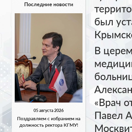
Последние новости
террит
был уст
Крымск
В церем
медицин
больниц
Алексан
«Врач о
05 августа 2026
Павел А
Поздравляем с избранием на
должность ректора КГМУ!
Москвит