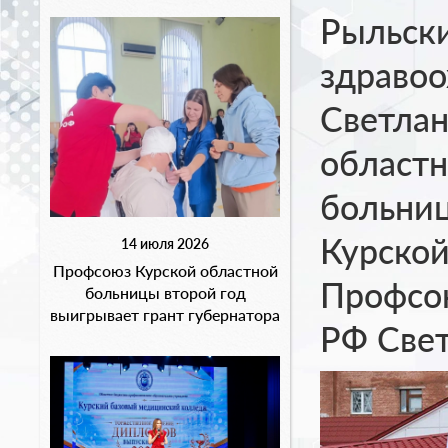
Рыльски
здравоо
Светлан
област
больни
Курской
14 июля 2026
Профсоюз Курской областной
Профсою
больницы второй год
выигрывает грант губернатора
РФ Свет