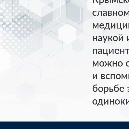
славно
медицин
наукой 
пациент
можно о
и вспом
борьбе 
одиноки