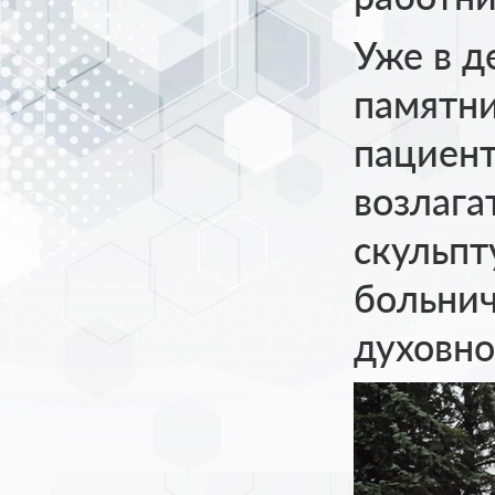
Уже в д
памятни
пациент
возлага
скульпт
больнич
духовно