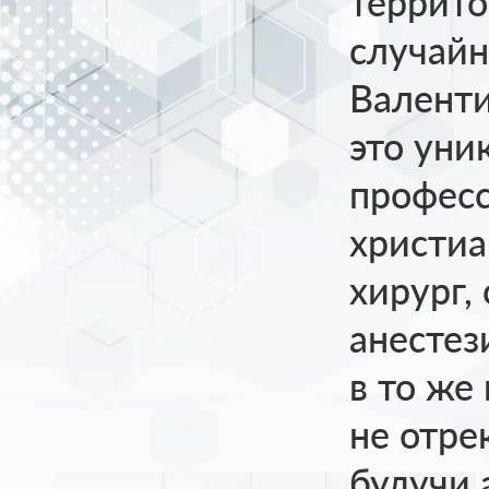
террито
случайн
Валенти
это уни
професс
христиа
хирург,
анестез
в то же
не отре
будучи 