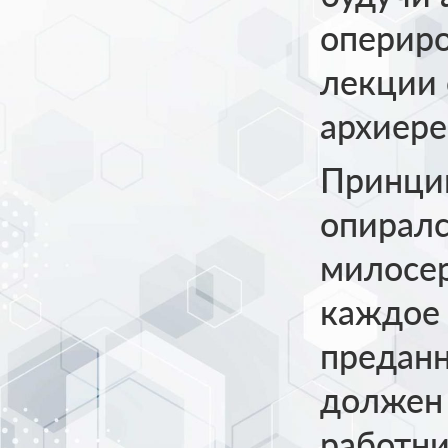
опериро
лекции 
архиере
Принцип
опиралс
милосер
каждое 
преданн
должен
работн