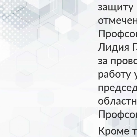
защиту
отмечен
Профсою
Лидия Г
за про
работу 
председ
областн
Профсою
Кроме т