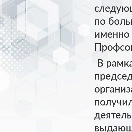
следующ
по боль
именно
Профсо
В рамка
председ
органи
получил
деятель
выдающи