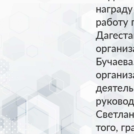
наград
работу 
Дагеста
органи
Бучаева
организ
деятель
руковод
Светлан
того, г