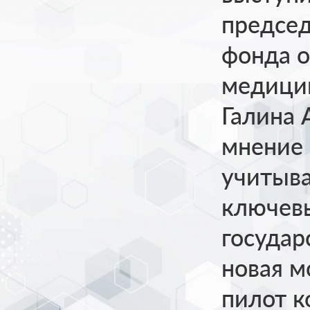
председ
фонда о
медицин
Галина 
мнение 
учитыва
ключевы
государ
новая м
пилот к