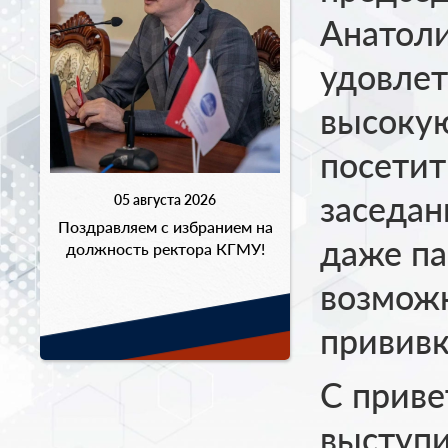
Анатол
удовле
высокую
посетит
заседан
05 августа 2026
Поздравляем с избранием на
даже па
должность ректора КГМУ!
возмож
прививк
С приве
выступи