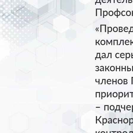
Профсою
«Прове
комплек
дал сер
законны
членов 
приорит
– подче
Краснор
контрол