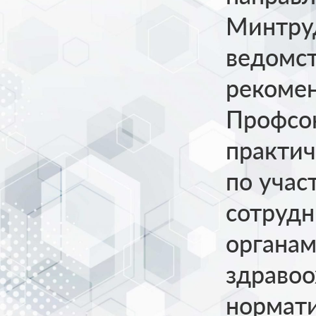
Минтруд
ведомс
рекомен
Профсо
практи
по учас
сотрудн
органам
здравоо
нормати