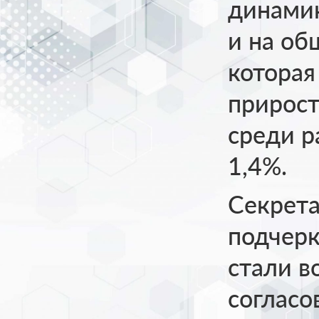
динамик
и на об
которая
прирост
среди 
1,4%.
Секрет
подчерк
стали в
согласо