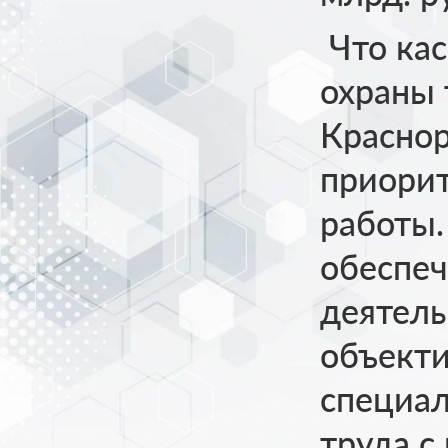
Что кас
охраны 
Краснор
приори
работы.
обеспеч
деятель
объект
специал
труда с