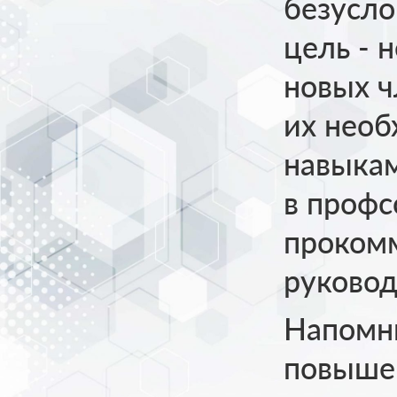
безусло
цель - 
новых ч
их нео
навыкам
в профс
проком
руковод
Напомн
повыше