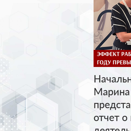
Начальн
Марина
предста
отчет о
деятель