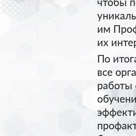
чтобы п
уникаль
им Проф
их инте
По итог
все орг
работы
обучен
эффекти
профакт