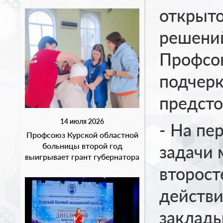
открыто
решений
Профсо
подчерк
предст
14 июля 2026
- На пе
Профсоюз Курской областной
больницы второй год
задачи 
выигрывает грант губернатора
второст
действи
заклад