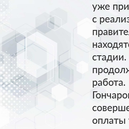
уже при
с реали
правите
находят
стадии.
продолж
работа.
Гончаро
соверш
оплаты 