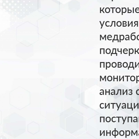
которы
условия
медрабо
подчерк
провод
монитор
анализ
ситуаци
поступа
информа