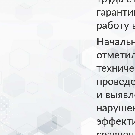
гаранти
работу 
Начальн
отметил
техниче
проведе
и выявл
нарушен
эффекти
сравнен