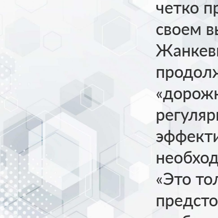
четко п
своем в
Жанкев
продол
«дорож
регуляр
эффекти
необход
«Это то
предсто