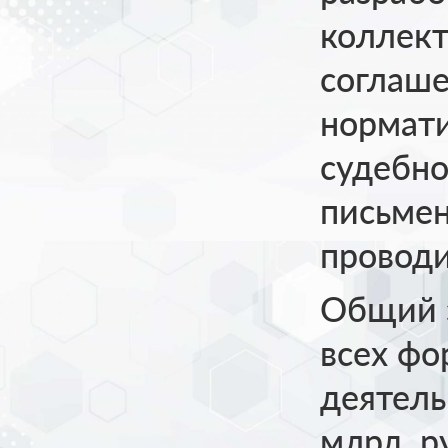
коллект
соглаше
нормати
судебно
письме
проводи
Общий 
всех фо
деятель
млрд. р