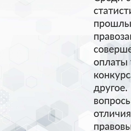
статист
прошлый
правоза
соверше
оплаты 
конкурс
другое.
вопросы
отличия
правовы