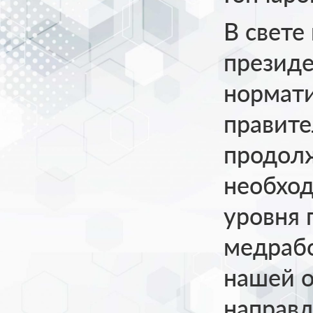
В свете
президе
нормати
правите
продолж
необхо
уровня 
медраб
нашей о
направл