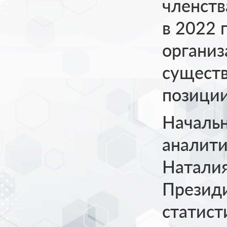
членств
в 2022 
органи
существ
позиции
Начальн
аналити
Наталия
Презид
статист