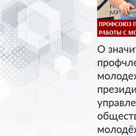
О значи
профчл
молодеж
президи
управле
обществ
молодё