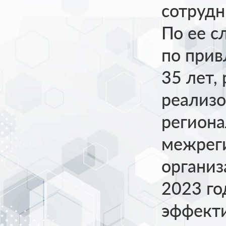
сотрудн
По ее с
по прив
35 лет,
реализо
регион
межрег
органи
2023 го
эффекти