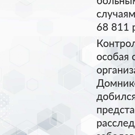
больны
случаям
68 811 
Контрол
особая 
организ
Домнико
добился
предста
расслед