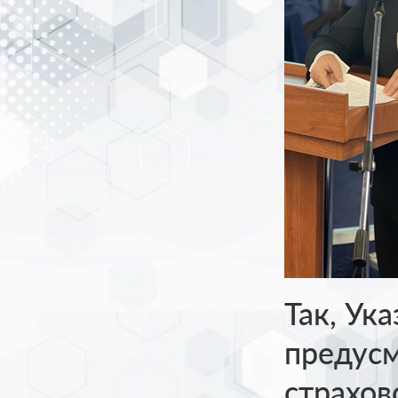
Так, Ук
предусм
страхов