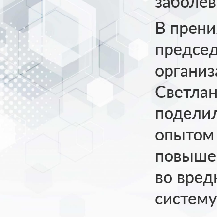
заболев
В прени
председ
органи
Светлан
подели
опытом
повышен
во вред
систему