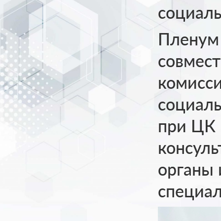
социаль
Пленум 
совмест
комисс
социал
при ЦК 
консуль
органы 
специал