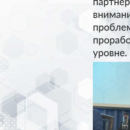
партнер
вниман
проблем
прорабо
уровне.