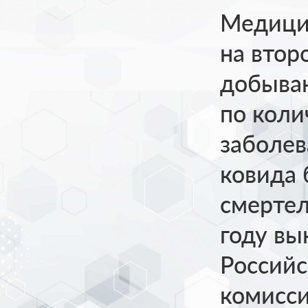
Медицин
на втор
добыва
по коли
заболев
ковида 
смерте
году вы
Россий
комисс