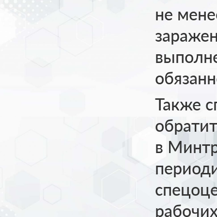
не мене
зараже
выполне
обязанн
Также 
обратит
в Минтр
период
спецоце
рабочих