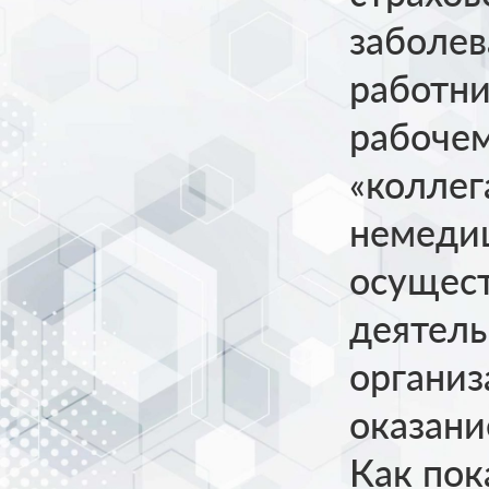
заболе
работни
рабочем
«коллег
немедиц
осущес
деятель
организ
оказан
Как пок