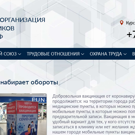
 ОРГАНИЗАЦИЯ
Курс
ИКОВ
+
Ф
Й СОЮЗ
ТРУДОВЫЕ ОТНОШЕНИЯ
ОХРАНА ТРУДА
 набирает обороты
Добровольная вакцинация от коронавирус
продолжается: на территории города ра
медицинские пункты, в которых можно пр
мобильные пункты, в которые можно поп
предварительной записи. Вакцинация в м
удобный вариант для тех, у кого отсутст
записаться в клинику или нет желания жд
нашем городе мобильные пункты вакци