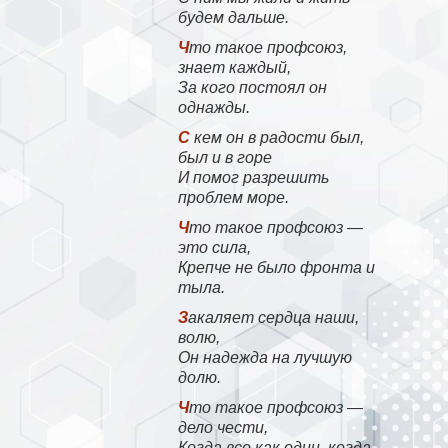
будем дальше.
Что такое профсоюз,
знает каждый,
За кого постоял он
однажды.
С кем он в радости был,
был и в горе
И помог разрешить
проблем море.
Что такое профсоюз —
это сила,
Крепче не было фронта и
тыла.
Закаляет сердца наши,
волю,
Он надежда на лучшую
долю.
Что такое профсоюз —
дело чести,
Когда все как один, когда