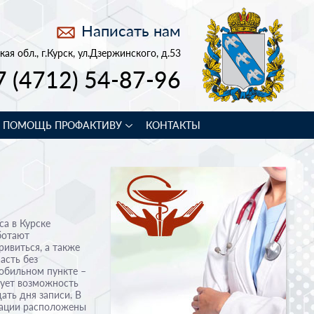
Написать нам
кая обл., г.Курск, ул.Дзержинского, д.53
7 (4712) 54-87-96
В ПОМОЩЬ ПРОФАКТИВУ
КОНТАКТЫ
а в Курске
ботают
ивиться, а также
асть без
обильном пункте –
вует возможность
ать дня записи. В
нации расположены