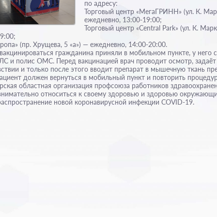
по адресу:
Торговый центр «МегаГРИНН» (ул. К. Марк
ежедневно, 13:00-19:00;
Торговый центр «Central Park» (ул. К. Маркс
9:00;
ропа» (пр. Хрущева, 5 «а») — ежедневно, 14:00-20:00.
акцинироваться гражданина приняли в мобильном пункте, у него 
ЛС и полис ОМС. Перед вакцинацией врач проводит осмотр, задаёт
вствии и только после этого вводит препарат в мышечную ткань пр
пациент должен вернуться в мобильный пункт и повторить процедур
урская областная организация профсоюза работников здравоохране
нимательно относиться к своему здоровью и здоровью окружающих
распространение новой коронавирусной инфекции COVID-19.