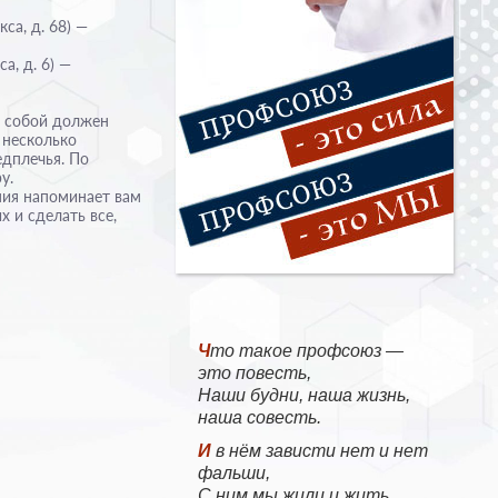
са, д. 68) —
а, д. 6) —
с собой должен
 несколько
едплечья. По
у.
ния напоминает вам
 и сделать все,
Что такое профсоюз —
это повесть,
Наши будни, наша жизнь,
наша совесть.
И в нём зависти нет и нет
фальши,
С ним мы жили и жить