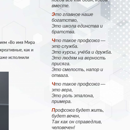
вместе.
Это главное наше
богатство,
Это школа единства и
братства.
Что такое профсоюз —
нием «Во имя Мира
это служба.
креативные, как и
Это курсы, учёба и дружба.
даже исполнили
Это людям на верность
присяга.
Это смелость, напор и
отвага.
Что такое профсоюз —
это вера,
Это роль эталона,
примера.
Профсоюз будет жить,
будет вечен,
Так как он справедлив,
человечен!