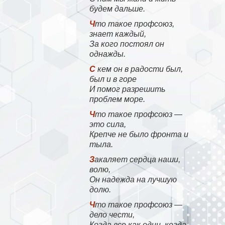
будем дальше.
Что такое профсоюз,
знает каждый,
За кого постоял он
однажды.
С кем он в радости был,
был и в горе
И помог разрешить
проблем море.
Что такое профсоюз —
это сила,
Крепче не было фронта и
тыла.
Закаляет сердца наши,
волю,
Он надежда на лучшую
долю.
Что такое профсоюз —
дело чести,
Когда все как один, когда