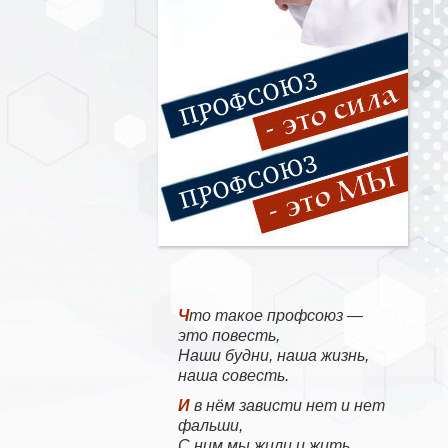
Что такое профсоюз —
это повесть,
Наши будни, наша жизнь,
наша совесть.
И в нём зависти нет и нет
фальши,
С ним мы жили и жить