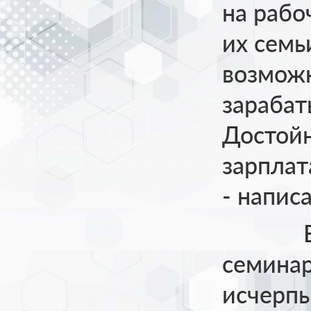
на рабо
их семь
возможн
зарабат
Достойн
зарплат
- напис
В ход
семина
исчерп