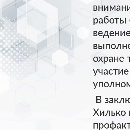
внимани
работы 
ведение
выполн
охране т
участи
уполном
В закл
Хилько
профак