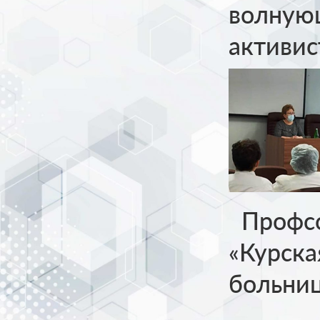
волную
активис
Профсо
«Курска
больни