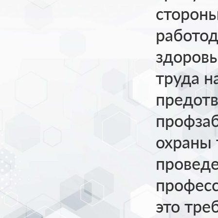
стороны
работод
здоровы
труда н
предотв
профза
охраны 
провед
професс
это тре