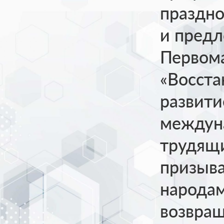
праздно
и пред
Первом
«Восста
развити
междун
трудящ
призыв
народа
возвра