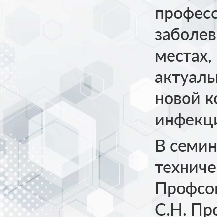
профес
заболев
местах,
актуаль
новой к
инфекц
В семин
техниче
Профсою
С.Н. Пр