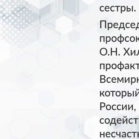
сестры.
Предсе
профсою
О.Н. Х
профакт
Всемирн
который
России,
содейс
несчаст