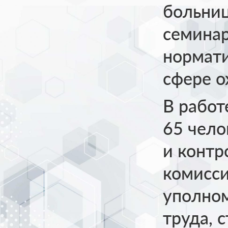
больни
семинар
нормати
сфере о
В работ
65 чело
и контр
комисси
уполном
труда, 