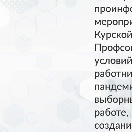
проинф
меропр
Курской
Профсо
условий
работни
пандеми
выборны
работе,
создани