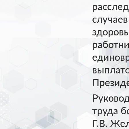
расслед
случаев
здоров
работни
единов
выплато
Презид
Руково
труда б
Г.В. Же