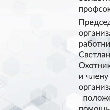
профсо
Председ
органи
работни
Светла
Охотник
и члену
органи
положе
помощь