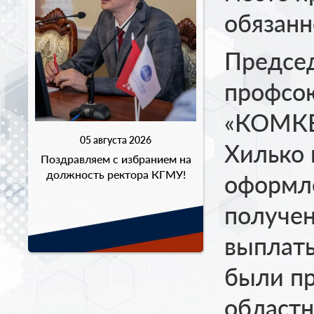
обязанн
Предсе
профсо
«КОМКБ
05 августа 2026
Хилько 
Поздравляем с избранием на
должность ректора КГМУ!
оформл
получен
выплаты
были пр
област