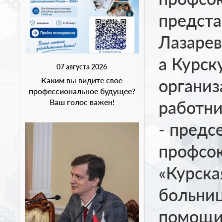
предста
Лазарев
а
Курск
07 августа 2026
органи
Каким вы видите свое
профессиональное будущее?
работни
Ваш голос важен!
- предс
профсо
«Курска
больни
помощи