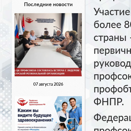
Последние новости
Участие
более 8
страны 
первичн
руковод
профсою
07 августа 2026
профобъ
ФНПР.
Федера
профсою