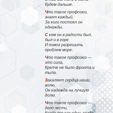
будем дальше.
Что такое профсоюз,
знает каждый,
За кого постоял он
однажды.
С кем он в радости был,
был и в горе
И помог разрешить
проблем море.
Что такое профсоюз —
это сила,
Крепче не было фронта и
тыла.
Закаляет сердца наши,
волю,
Он надежда на лучшую
долю.
Что такое профсоюз —
дело чести,
Когда все как один, когда