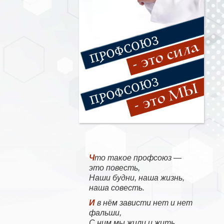
Что такое профсоюз —
это повесть,
Наши будни, наша жизнь,
наша совесть.
И в нём зависти нет и нет
фальши,
С ним мы жили и жить