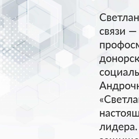
Светлан
связи —
профосм
донорск
социал
Андрочн
«Светла
настоя
лидера.