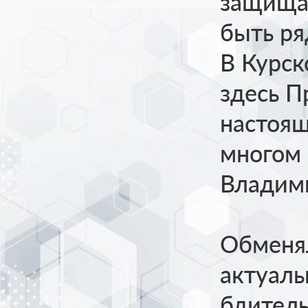
защищат
быть ря
В Курск
здесь П
настоящ
многом 
Владим
Обменял
актуаль
бдитель