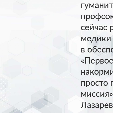
гуманит
профсою
сейчас 
медики 
в обесп
«Первое
накорми
просто 
миссия»
Лазарев