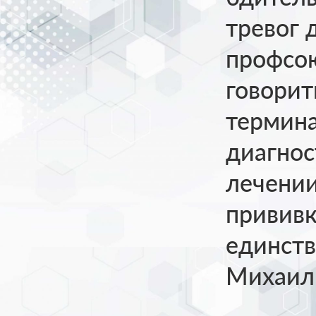
тревог 
профсою
говори
термина
диагнос
лечении
привив
единств
Михаил