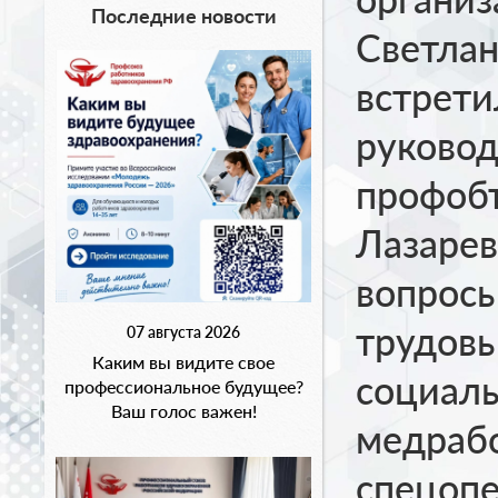
Последние новости
Светлан
встрети
руковод
профоб
Лазаре
вопросы
трудовы
07 августа 2026
Каким вы видите свое
социал
профессиональное будущее?
Ваш голос важен!
медрабо
спецопе