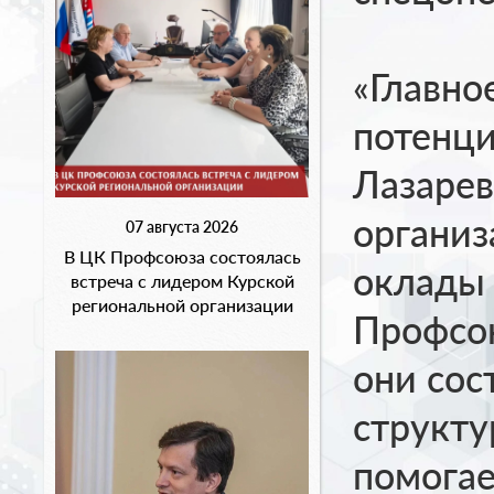
«Главно
потенци
Лазарев
организ
07 августа 2026
В ЦК Профсоюза состоялась
оклады
встреча с лидером Курской
региональной организации
Профсо
они сос
структу
помогае