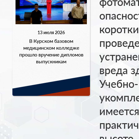
фотомат
опаснос
коротки
13 июля 2026
провед
В Курском базовом
медицинском колледже
устране
прошло вручение дипломов
выпускникам
вреда з
Учебно-
укомпл
имеется
практич
высоте,