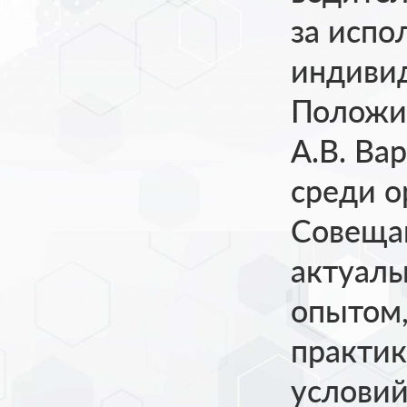
за испо
индиви
Положи
А.В. Ва
среди о
Совещан
актуаль
опытом,
практик
условий