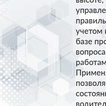
управл
правиль
учетом 
базе пр
вопроса
работам
Примен
позволя
состоян
водител