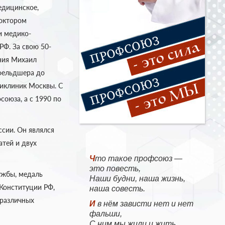
едицинское,
доктором
и медико-
 РФ.
За свою 50-
ния Михаил
фельдшера до
ликлиник Москвы. С
союза, а с 1990 по
сии. Он являлся
атей и двух
Что такое профсоюз —
это повесть,
ужбы, медаль
Наши будни, наша жизнь,
 Конституции РФ,
наша совесть.
 различных
И в нём зависти нет и нет
фальши,
С ним мы жили и жить