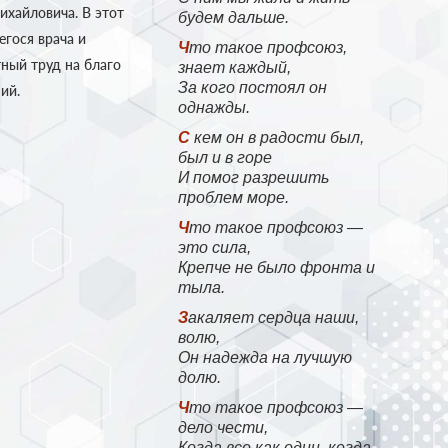
ихайловича. В этот
будем дальше.
гося врача и
Что такое профсоюз,
ный труд на благо
знает каждый,
За кого постоял он
ий.
однажды.
С кем он в радости был,
был и в горе
И помог разрешить
проблем море.
Что такое профсоюз —
это сила,
Крепче не было фронта и
тыла.
Закаляет сердца наши,
волю,
Он надежда на лучшую
долю.
Что такое профсоюз —
дело чести,
Когда все как один, когда