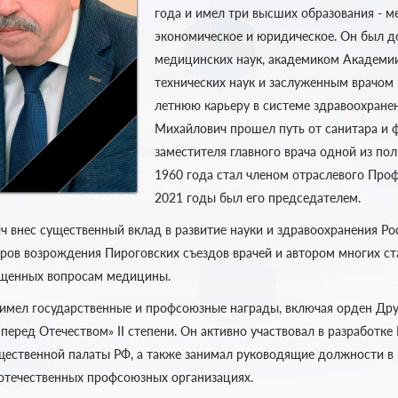
года и имел три высших образования - м
экономическое и юридическое. Он был 
медицинских наук, академиком Академи
технических наук и заслуженным врачом
летнюю карьеру в системе здравоохране
Михайлович прошел путь от санитара и 
заместителя главного врача одной из по
1960 года стал членом отраслевого Проф
2021 годы был его председателем.
 внес существенный вклад в развитие науки и здравоохранения Рос
ров возрождения Пироговских съездов врачей и автором многих ст
ященных вопросам медицины.
имел государственные и профсоюзные награды, включая орден Др
 перед Отечеством» II степени. Он активно участвовал в разработке
ественной палаты РФ, а также занимал руководящие должности в
течественных профсоюзных организациях.