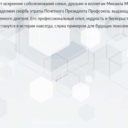
 искренние соболезнования семье, друзьям и коллегам Михаила М
зделяем скорбь утраты Почетного Президента Профсоюза, выдающе
енного деятеля. Его профессиональный опыт, мудрость и бескорыст
станутся в истории навсегда, служа примером для будущих поколен