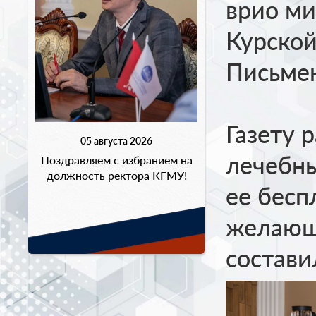
врио ми
Курской
Письм
Газету 
05 августа 2026
лечебны
Поздравляем с избранием на
должность ректора КГМУ!
ее бесп
желающ
состави