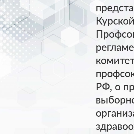
предста
Курской
Профсою
регламе
комитет
профсою
РФ, о п
выборн
организ
здравоо