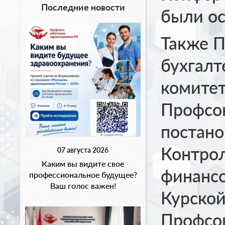
Последние новости
были ос
Также П
бухгалт
комитет
Профсою
постано
Контро
07 августа 2026
Каким вы видите свое
финансо
профессиональное будущее?
Ваш голос важен!
Курской
Профсою