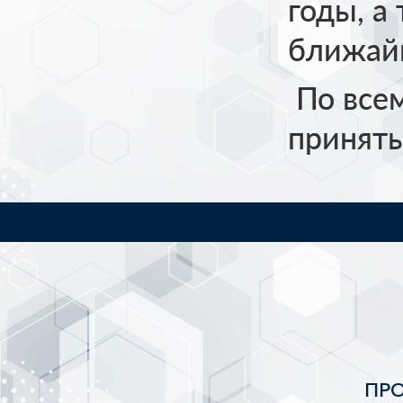
годы, а
ближай
По всем
принят
ПР