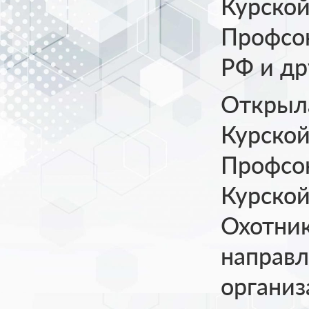
Курской
Профсою
РФ и др
Открыла
Курской
Профсою
Курской
Охотник
направл
организ