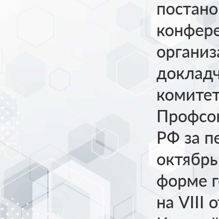
постано
конфере
организ
докладч
комитет
Профсою
РФ за п
октябрь
форме г
на VIII