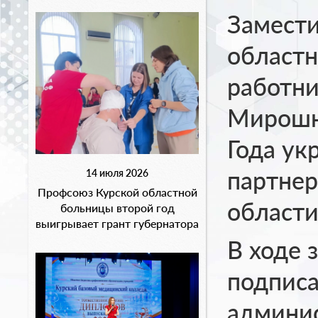
Замести
областн
работни
Мирошни
Года ук
партнер
14 июля 2026
Профсоюз Курской областной
области
больницы второй год
выигрывает грант губернатора
В ходе 
подпис
админис