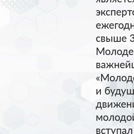
эксперт
ежегод
свыше 3
Молоде
важнейш
«Молод
и буду
движен
молодой
вступал