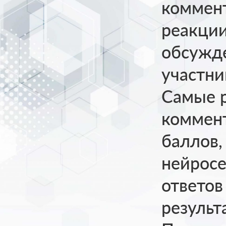
коммент
реакции
обсужд
участни
Самые р
коммен
баллов,
нейрос
ответов
результа