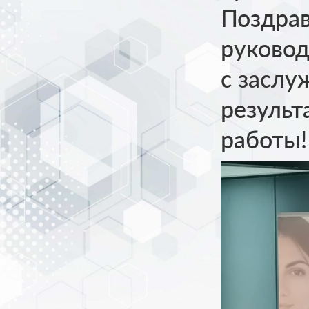
Поздра
руковод
с засл
результ
работы!