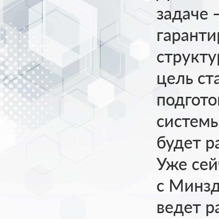
задаче 
гаранти
структу
цель ст
подгото
системы
будет р
Уже сей
с Минзд
ведет р