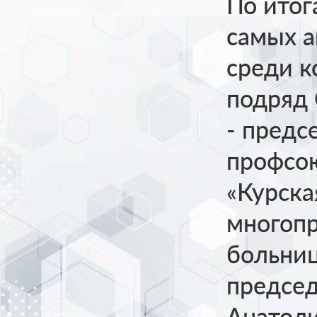
По итог
самых а
среди к
подряд 
- предс
профсо
«Курска
многоп
больниц
предсе
Анатол