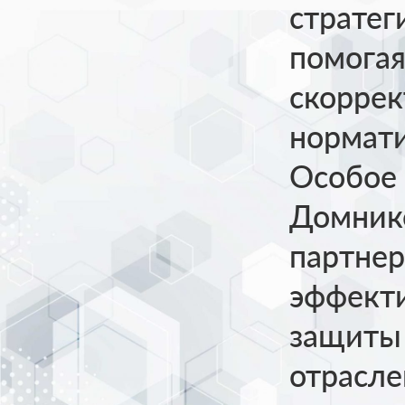
стратег
помогая
скоррек
нормати
Особое
Домник
партнер
эффект
защиты 
отрасле