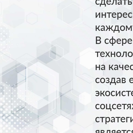
сделать
интере
каждому
В сфер
технол
на каче
создав
экосист
соцсетя
стратег
являетс