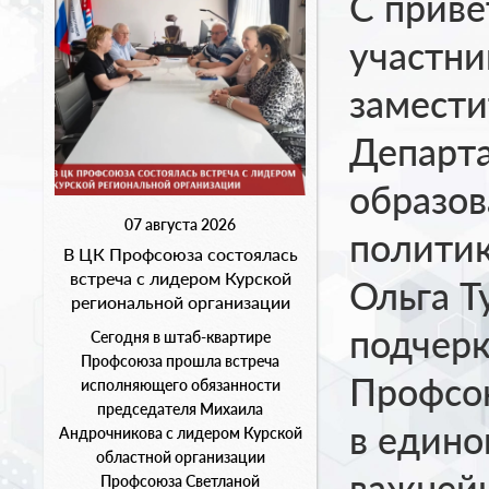
С приве
участни
замести
Департ
образов
07 августа 2026
полити
В ЦК Профсоюза состоялась
встреча с лидером Курской
Ольга Т
региональной организации
подчерк
Сегодня в штаб-квартире
Профсоюза прошла встреча
Профсо
исполняющего обязанности
председателя Михаила
в едино
Андрочникова с лидером Курской
областной организации
важнейш
Профсоюза Светланой