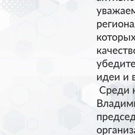
уважае
региона
которых
качеств
убедите
идеи и 
Среди н
Владим
председ
организ