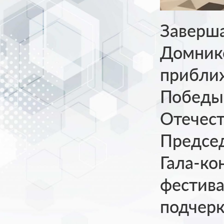
Заверша
Домник
прибли
Победы
Отечест
Председ
Гала-ко
фестива
подчерк