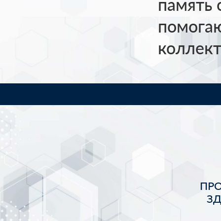
память 
помогаю
коллект
ПР
З