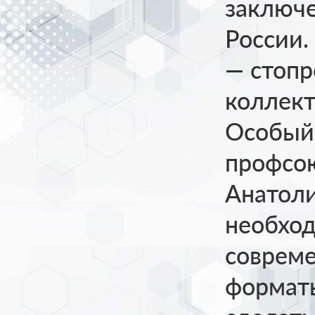
заключе
России
— стопр
коллек
Особый 
профсо
Анатоли
необход
соврем
форматы