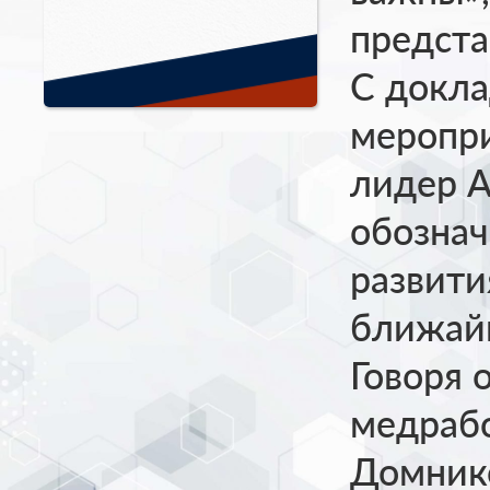
предста
С докла
меропр
лидер 
обознач
развити
ближай
Говоря 
медрабо
Домник