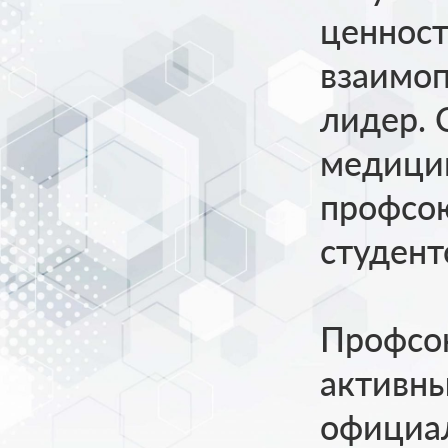
ценност
взаимоп
лидер. 
медицин
профсою
студент
Профсою
активны
официал