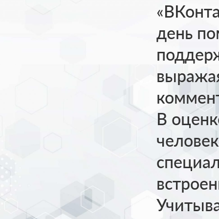
«ВКонта
день по
поддер
выража
коммент
В оценк
человек
специал
встроен
Учитыва