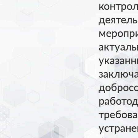
контрол
деятель
меропри
актуал
указан
заключа
доброс
работод
требова
устране