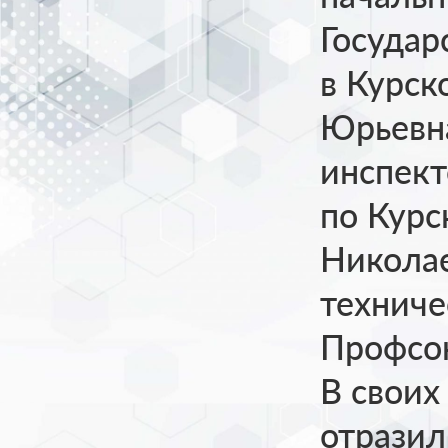
Государ
в Курск
Юрьевн
инспект
по Курс
Николае
техниче
Профсою
В своих
отразил