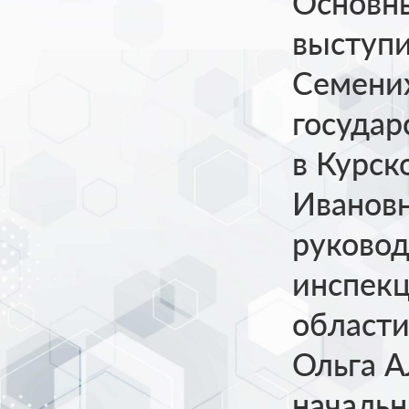
Основн
выступи
Семених
государ
в Курск
Ивановн
руковод
инспекц
области
Ольга А
начальн