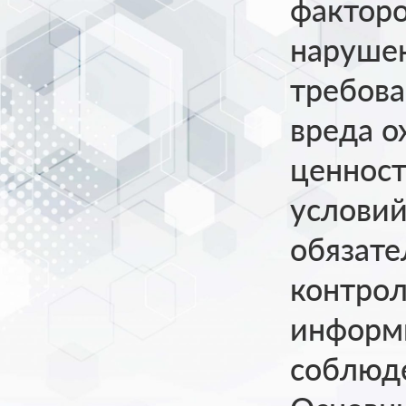
факторо
наруше
требов
вреда о
ценност
условий
обязате
контро
информи
соблюд