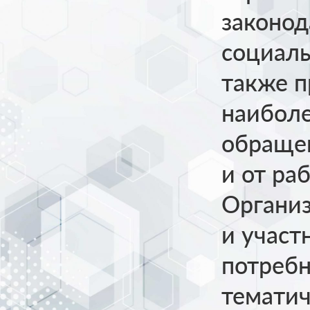
законод
социаль
также п
наиболе
обращен
и от ра
Организ
и участ
потребн
тематич